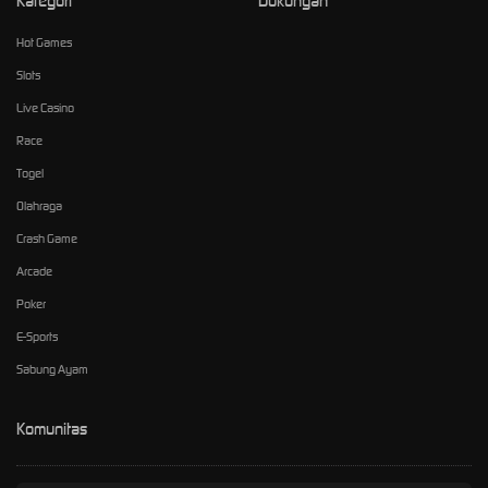
Kategori
Dukungan
Hot Games
Slots
Live Casino
Race
Togel
Olahraga
Crash Game
Arcade
Poker
E-Sports
Sabung Ayam
Komunitas