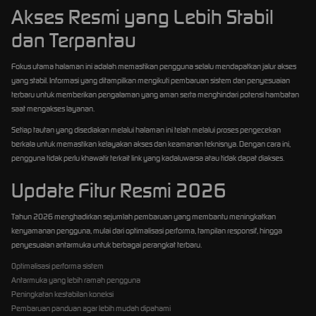
Akses Resmi yang Lebih Stabil
dan Terpantau
Fokus utama halaman ini adalah memastikan pengguna selalu mendapatkan jalur akses
yang stabil. Informasi yang ditampilkan mengikuti pembaruan sistem dan penyesuaian
terbaru untuk memberikan pengalaman yang aman serta menghindari potensi hambatan
saat mengakses layanan.
Setiap tautan yang disediakan melalui halaman ini telah melalui proses pengecekan
berkala untuk memastikan kelayakan akses dan keamanan teknisnya. Dengan cara ini,
pengguna tidak perlu khawatir terkait link yang kadaluwarsa atau tidak dapat diakses.
Update Fitur Resmi 2026
Tahun 2026 menghadirkan sejumlah pembaruan yang membantu meningkatkan
kenyamanan pengguna, mulai dari optimalisasi performa, tampilan responsif, hingga
penyesuaian antarmuka untuk berbagai perangkat terbaru.
Optimalisasi performa sistem
Antarmuka yang lebih ramah pengguna
Peningkatan kestabilan koneksi
Pembaruan panduan agar lebih mudah dipahami