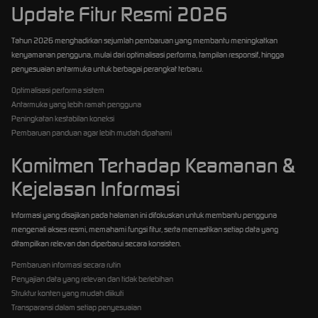
Update Fitur Resmi 2026
Tahun 2026 menghadirkan sejumlah pembaruan yang membantu meningkatkan
kenyamanan pengguna, mulai dari optimalisasi performa, tampilan responsif, hingga
penyesuaian antarmuka untuk berbagai perangkat terbaru.
Optimalisasi performa sistem
Antarmuka yang lebih ramah pengguna
Peningkatan kestabilan koneksi
Pembaruan panduan agar lebih mudah dipahami
Komitmen Terhadap Keamanan &
Kejelasan Informasi
Informasi yang disajikan pada halaman ini difokuskan untuk membantu pengguna
mengenali akses resmi, memahami fungsi fitur, serta memastikan setiap data yang
ditampilkan relevan dan diperbarui secara konsisten.
Pembaruan informasi secara rutin
Penyajian data yang relevan dan tidak berlebihan
Struktur konten yang mudah diikuti
Transparansi dalam setiap penyesuaian