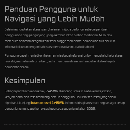
Panduan Pengguna untuk
Navigasi yang Lebih Mudah
Selain menyediakan akses resmi, halaman ini juga berfungsi sebagai panduan
penggunaan bagi pengunjung yang membutuhkan arahan tambahan. Mulai dari
membuka halaman dengan lebih stabil hingga memahami pembaruan fitur, seluruh
informasi disusun dengan bahasa sederhana dan mudah dipahami.
Pengguna dapat menjadikan halaman ini sebagai referensi untuk mengetahui jalur akses
terstabil, memahami fitur terbaru, serta memperoleh arahan tambahan ketika terjadi
perubahan sistem.
Kesimpulan
Sebagai portal informasi resmi,
2x45WIN
dirancang untuk memberikan kejelasan,
kenyamanan, dan rasa aman bagi semua pengguna. Untuk akses resmi yang selalu
diperbarui, kunjungi
halaman resmi 2x45WIN
. Informasi disajikan secara ringkas agar setiap
pengunjung mendapatkan akses tepercaya sepanjang tahun 2026.