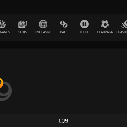
 GAMES
SLOTS
LIVE CASINO
RACE
TOGEL
OLAHRAGA
CRASH
CQ9