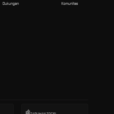
Dukungan
Komunitas
TARUHAN TOGEL