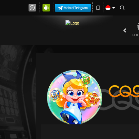
Main di Telegram
HOT