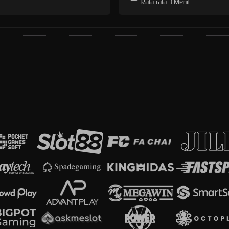
Rata-rata 3 Menit