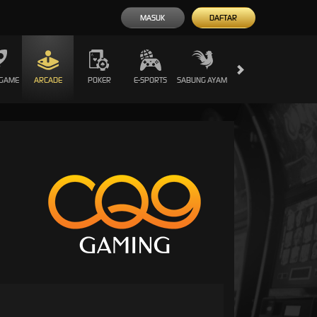
MASUK
DAFTAR
 GAME
ARCADE
POKER
E-SPORTS
SABUNG AYAM
PROMOSI