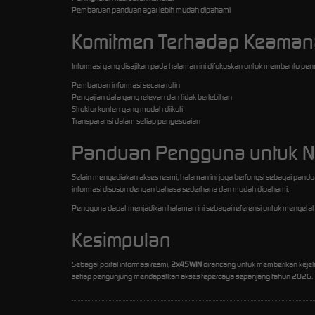
Pembaruan panduan agar lebih mudah dipahami
Komitmen Terhadap Keamana
Informasi yang disajikan pada halaman ini difokuskan untuk membantu peng
Pembaruan informasi secara rutin
Penyajian data yang relevan dan tidak berlebihan
Struktur konten yang mudah diikuti
Transparansi dalam setiap penyesuaian
Panduan Pengguna untuk N
Selain menyediakan akses resmi, halaman ini juga berfungsi sebagai pa
informasi disusun dengan bahasa sederhana dan mudah dipahami.
Pengguna dapat menjadikan halaman ini sebagai referensi untuk mengetahui 
Kesimpulan
Sebagai portal informasi resmi,
2x45WIN
dirancang untuk memberikan kejel
setiap pengunjung mendapatkan akses tepercaya sepanjang tahun 2026.