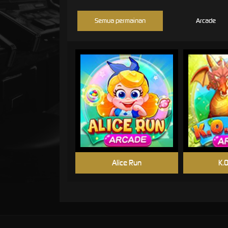
Semua permainan
Arcade
Alice Run
K.O