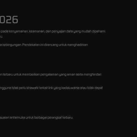
2026
okus pada kenyamanan, keamanan, dan penyajian data yang mudah dipahami.
u.
a kebingungan. Pendekatan ini dirancang untuk menghadirkan
aian terbaru untuk memberikan pengalaman yang aman serta menghindari
guna tidak perlu khawatir terkait link yang kadaluwarsa atau tidak dapat
aian antarmuka untuk berbagai perangkat terbaru.