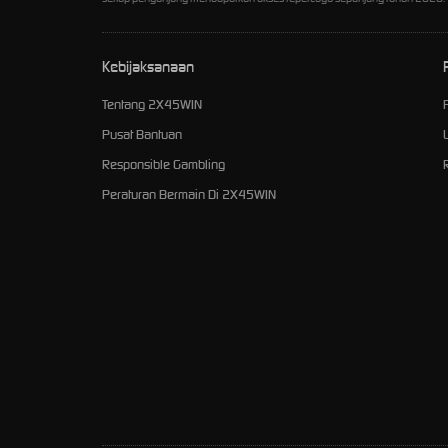
Kebijaksanaan
Tentang 2X45WIN
Pusat Bantuan
Responsible Gambling
Peraturan Bermain Di 2X45WIN