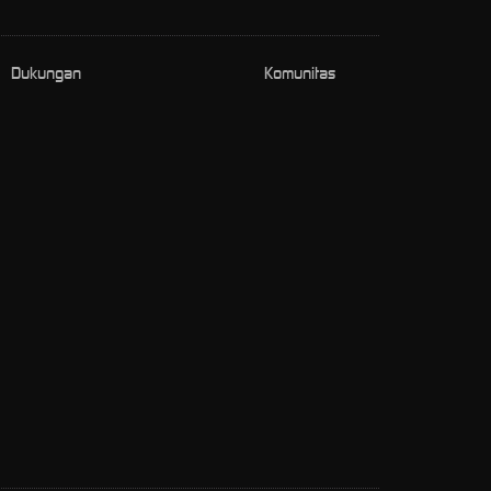
Dukungan
Komunitas