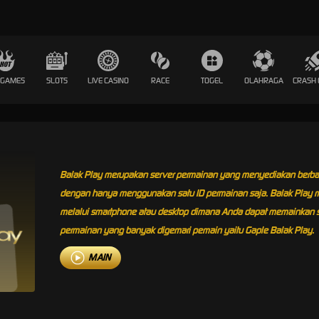
 GAMES
SLOTS
LIVE CASINO
RACE
TOGEL
OLAHRAGA
CRASH
Balak Play merupakan server permainan yang menyediakan berb
dengan hanya menggunakan satu ID permainan saja. Balak Play 
melalui smartphone atau desktop dimana Anda dapat memainkan 
permainan yang banyak digemari pemain yaitu Gaple Balak Play.
MAIN