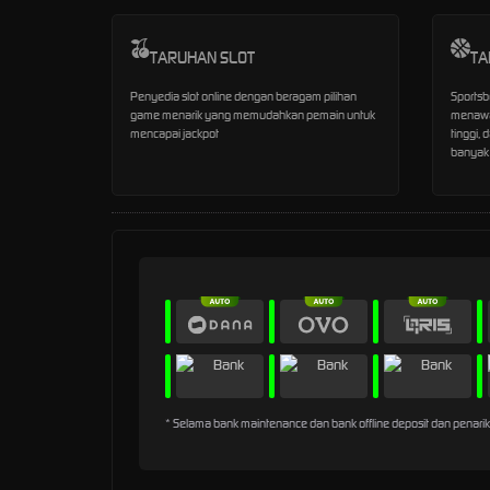
TARUHAN SLOT
TA
Penyedia slot online dengan beragam pilihan
Sportsb
game menarik yang memudahkan pemain untuk
menawar
mencapai jackpot
tinggi,
banyak 
* Selama bank maintenance dan bank offline deposit dan penarik