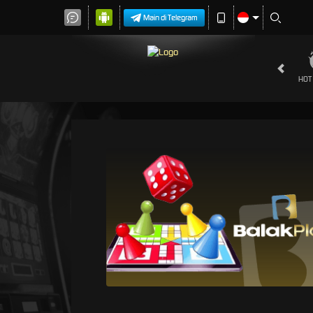
Main di Telegram
HOT