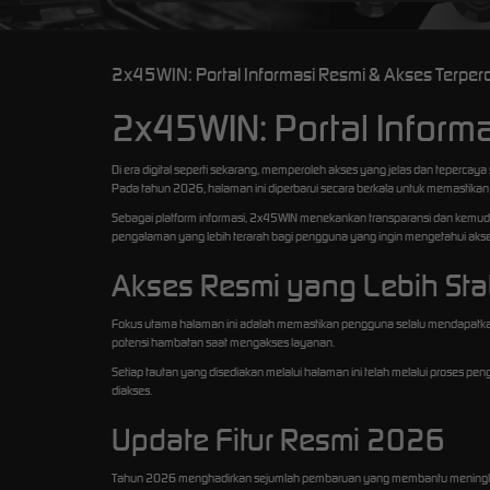
2x45WIN: Portal Informasi Resmi & Akses Terpe
2x45WIN: Portal Inform
Di era digital seperti sekarang, memperoleh akses yang jelas dan tepercay
Pada tahun 2026, halaman ini diperbarui secara berkala untuk memastikan
Sebagai platform informasi, 2x45WIN menekankan transparansi dan kemud
pengalaman yang lebih terarah bagi pengguna yang ingin mengetahui akses
Akses Resmi yang Lebih Sta
Fokus utama halaman ini adalah memastikan pengguna selalu mendapatkan 
potensi hambatan saat mengakses layanan.
Setiap tautan yang disediakan melalui halaman ini telah melalui proses pe
diakses.
Update Fitur Resmi 2026
Tahun 2026 menghadirkan sejumlah pembaruan yang membantu meningkatkan