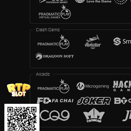
Crash Game
Arcade