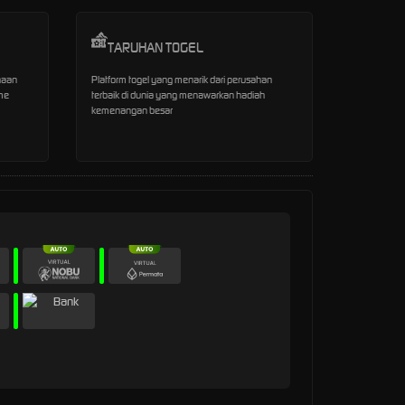
TARUHAN TOGEL
haan
Platform togel yang menarik dari perusahan
ame
terbaik di dunia yang menawarkan hadiah
kemenangan besar