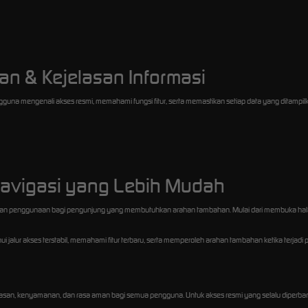
n & Kejelasan Informasi
guna mengenali akses resmi, memahami fungsi fitur, serta memastikan setiap data yang ditampilka
avigasi yang Lebih Mudah
nduan penggunaan bagi pengunjung yang membutuhkan arahan tambahan. Mulai dari membuka hala
jalur akses terstabil, memahami fitur terbaru, serta memperoleh arahan tambahan ketika terjadi 
asan, kenyamanan, dan rasa aman bagi semua pengguna. Untuk akses resmi yang selalu diperbaru