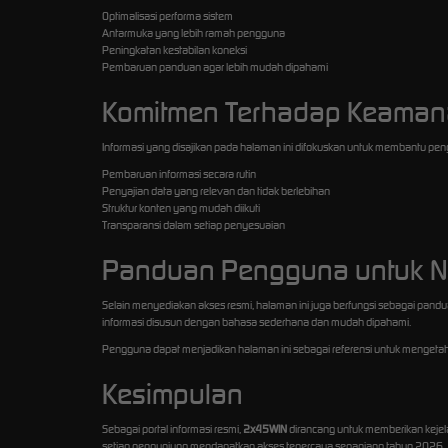
Optimalisasi performa sistem
Antarmuka yang lebih ramah pengguna
Peningkatan kestabilan koneksi
Pembaruan panduan agar lebih mudah dipahami
Komitmen Terhadap Keamana
Informasi yang disajikan pada halaman ini difokuskan untuk membantu peng
Pembaruan informasi secara rutin
Penyajian data yang relevan dan tidak berlebihan
Struktur konten yang mudah diikuti
Transparansi dalam setiap penyesuaian
Panduan Pengguna untuk N
Selain menyediakan akses resmi, halaman ini juga berfungsi sebagai pa
informasi disusun dengan bahasa sederhana dan mudah dipahami.
Pengguna dapat menjadikan halaman ini sebagai referensi untuk mengetahui 
Kesimpulan
Sebagai portal informasi resmi,
2x45WIN
dirancang untuk memberikan kejel
setiap pengunjung mendapatkan akses tepercaya sepanjang tahun 2026.