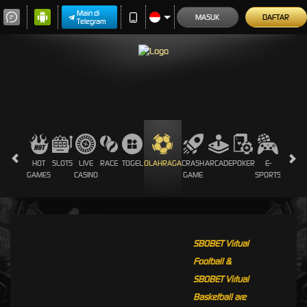
Main di
MASUK
DAFTAR
Telegram
HOT
SLOTS
LIVE
RACE
TOGEL
OLAHRAGA
CRASH
ARCADE
POKER
E-
SABUN
GAMES
CASINO
GAME
SPORTS
AYAM
SBOBET Virtual
Football &
SBOBET Virtual
Basketball are