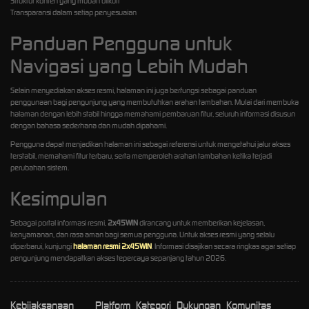
Struktur konten yang mudah diikuti
Transparansi dalam setiap penyesuaian
Panduan Pengguna untuk
Navigasi yang Lebih Mudah
Selain menyediakan akses resmi, halaman ini juga berfungsi sebagai panduan
penggunaan bagi pengunjung yang membutuhkan arahan tambahan. Mulai dari membuka
halaman dengan lebih stabil hingga memahami pembaruan fitur, seluruh informasi disusun
dengan bahasa sederhana dan mudah dipahami.
Pengguna dapat menjadikan halaman ini sebagai referensi untuk mengetahui jalur akses
terstabil, memahami fitur terbaru, serta memperoleh arahan tambahan ketika terjadi
perubahan sistem.
Kesimpulan
Sebagai portal informasi resmi,
2x45WIN
dirancang untuk memberikan kejelasan,
kenyamanan, dan rasa aman bagi semua pengguna. Untuk akses resmi yang selalu
diperbarui, kunjungi
halaman resmi 2x45WIN
. Informasi disajikan secara ringkas agar setiap
pengunjung mendapatkan akses tepercaya sepanjang tahun 2026.
Kebijaksanaan
Platform
Kategori
Dukungan
Komunitas