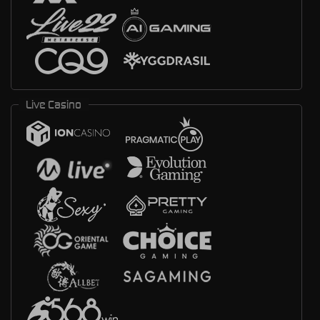
Live Casino