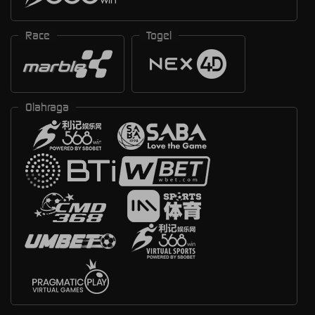
Race
Togel
Olahraga