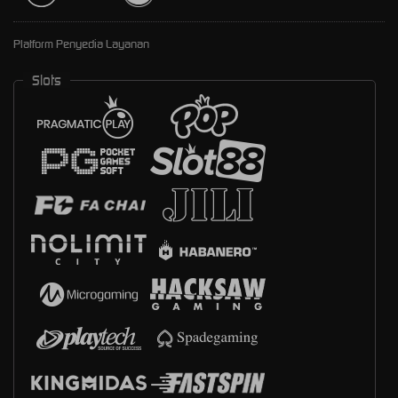
Platform Penyedia Layanan
Slots