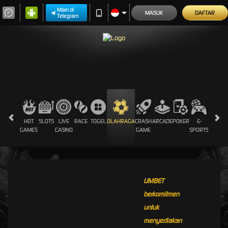
Main di
MASUK
DAFTAR
Telegram
HOT
SLOTS
LIVE
RACE
TOGEL
OLAHRAGA
CRASH
ARCADE
POKER
E-
SABUN
GAMES
CASINO
GAME
SPORTS
AYAM
UMBET
berkomitmen
untuk
menyediakan