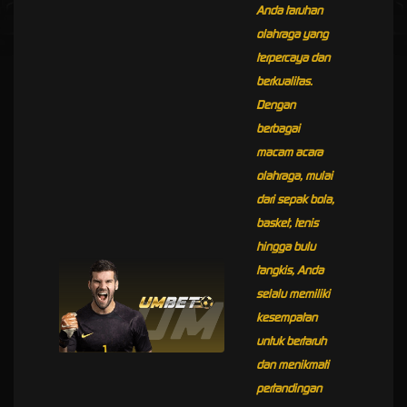
Anda taruhan
olahraga yang
terpercaya dan
berkualitas.
Dengan
berbagai
macam acara
olahraga, mulai
dari sepak bola,
basket, tenis
hingga bulu
tangkis, Anda
selalu memiliki
kesempatan
untuk bertaruh
dan menikmati
pertandingan