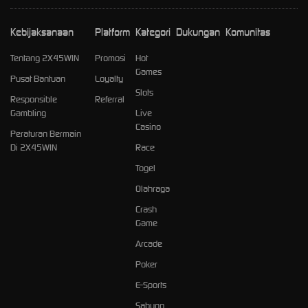
Kebijaksanaan
Platform
Kategori
Dukungan
Komunitas
Tentang 2X45WIN
Promosi
Hot
Games
Pusat Bantuan
Loyalty
Slots
Responsible
Referral
Gambling
Live
Casino
Peraturan Bermain
Di 2X45WIN
Race
Togel
Olahraga
Crash
Game
Arcade
Poker
E-Sports
Sabung