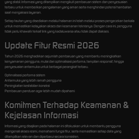
yang stabil. Informasi yang ditampilkan mengikuti pembaruan sistem dan penyesuaian
terbaru untuk memberikan pengalaman yang aman serta menghindari potensi hambatan
saat mengakses layanan.
Setiap tautan yang disediakan melalui halaman ini telah melalui proses pengecekan berkala
untuk memastikan kelayakan akses dan keamanan teknisnya. Dengan cara ini, pengguna
tidak perlu khawatir terkait link yang kadaluwarsa atau tidak dapat diakses.
Update Fitur Resmi 2026
Tahun 2026 menghadirkan sejumlah pembaruan yang membantu meningkatkan
kenyamanan pengguna, mulai dari optimalisasi performa, tampilan responsif, hingga
penyesuaian antarmuka untuk berbagai perangkat terbaru.
Optimalisasi performa sistem
Antarmuka yang lebih ramah pengguna
Peningkatan kestabilan koneksi
Pembaruan panduan agar lebih mudah dipahami
Komitmen Terhadap Keamanan &
Kejelasan Informasi
Informasi yang disajikan pada halaman ini difokuskan untuk membantu pengguna
mengenali akses resmi, memahami fungsi fitur, serta memastikan setiap data yang
ditampilkan relevan dan diperbarui secara konsisten.