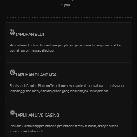
Ayam
TARUHAN SLOT
Penyedia slot online dengan beragam pilihan game menarik yang memudahkan
pemain untuk mencapai jackpot
TARUHAN OLAHRAGA
Sportsbook Gaming Platform Terbaik menawarkan lebih banyak game, odds yang
lebih tinggi, dan menyediakan pilihan yang lebih banyak untuk pemain.
TARUHAN LIVE KASINO
Platform Pilihan bagi perusahaan-perusahaan terbaik di dunia, dengan pilihan
variasi game terbanyak