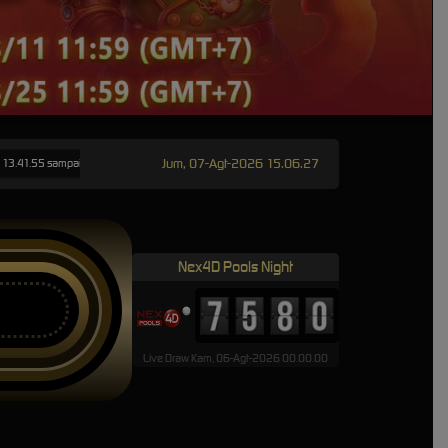
Jum, 07-Agt-2026 15.06.27
sampai 22.00.00. Selama waktu ini, Live22 permainan tidak akan tersedia. Kami memohon maaf
Nex4D Pools Night
Live Draw Kam, 06-Agt-2026 00.00.00