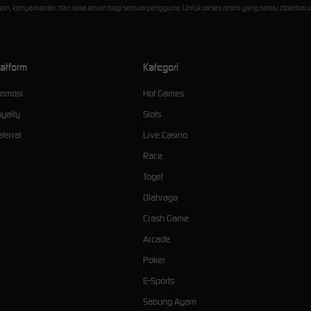
an, kenyamanan, dan rasa aman bagi semua pengguna. Untuk akses resmi yang selalu diperbarui
latform
Kategori
romosi
Hot Games
yalty
Slots
ferral
Live Casino
Race
Togel
Olahraga
Crash Game
Arcade
Poker
E-Sports
Sabung Ayam