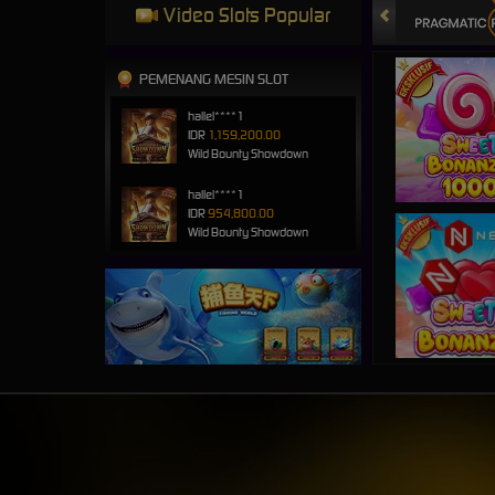
Video Slots Popular
PEMENANG MESIN SLOT
hallel****1
IDR
1,159,200.00
Wild Bounty Showdown
hallel****1
IDR
954,800.00
Wild Bounty Showdown
hallel****1
IDR
826,000.00
Wild Bounty Showdown
meg****t
IDR
744,000.00
Mahjong Ways 2
b**i
IDR
707,450.00
Gates of Olympus Super
Scatter