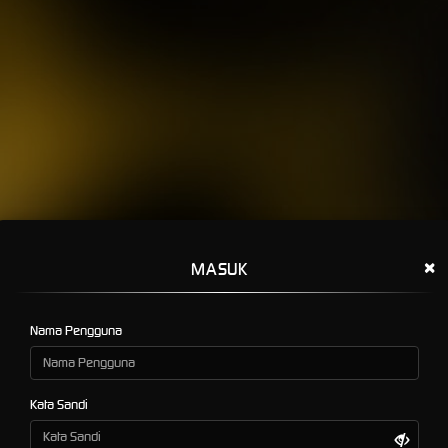
×
MASUK
Nama Pengguna
Kata Sandi