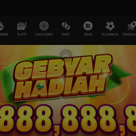
GAMES
SLOTS
LIVE CASINO
RACE
TOGEL
OLAHRAGA
CRASH 