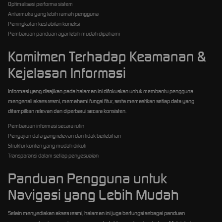
Optimalisasi performa sistem
Antarmuka yang lebih ramah pengguna
Peningkatan kestabilan koneksi
Pembaruan panduan agar lebih mudah dipahami
Komitmen Terhadap Keamanan &
Kejelasan Informasi
Informasi yang disajikan pada halaman ini difokuskan untuk membantu pengguna
mengenali akses resmi, memahami fungsi fitur, serta memastikan setiap data yang
ditampilkan relevan dan diperbarui secara konsisten.
Pembaruan informasi secara rutin
Penyajian data yang relevan dan tidak berlebihan
Struktur konten yang mudah diikuti
Transparansi dalam setiap penyesuaian
Panduan Pengguna untuk
Navigasi yang Lebih Mudah
Selain menyediakan akses resmi, halaman ini juga berfungsi sebagai panduan