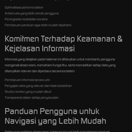
Optimalisasi performa sistem
Antarmuka yang lebih ramah pengguna
Peningkatan kestabilan koneksi
Pembaruan panduan agar lebih mudah dipahami
Komitmen Terhadap Keamanan &
Kejelasan Informasi
Informasi yang disajikan pada halaman ini difokuskan untuk membantu pengguna
mengenali akses resmi, memahami fungsi fitur, serta memastikan setiap data yang
ditampilkan relevan dan diperbarui secara konsisten.
Pembaruan informasi secara rutin
Penyajian data yang relevan dan tidak berlebihan
Struktur konten yang mudah diikuti
Transparansi dalam setiap penyesuaian
Panduan Pengguna untuk
Navigasi yang Lebih Mudah
Selain menyediakan akses resmi, halaman ini juga berfungsi sebagai panduan