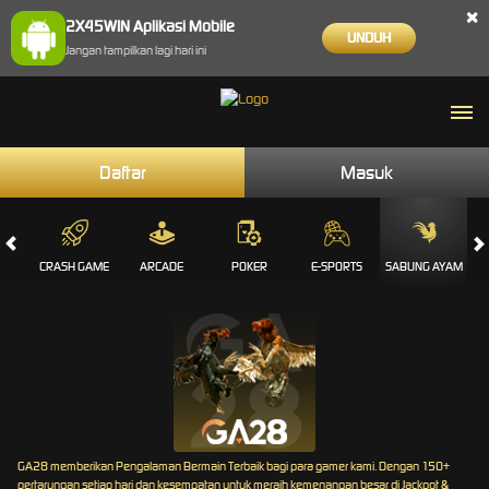
×
2X45WIN Aplikasi Mobile
UNDUH
Jangan tampilkan lagi hari ini
Daftar
Masuk
AGA
CRASH GAME
ARCADE
POKER
E-SPORTS
SABUNG AYAM
GA28 memberikan Pengalaman Bermain Terbaik bagi para gamer kami. Dengan 150+
pertarungan setiap hari dan kesempatan untuk meraih kemenangan besar di Jackpot &