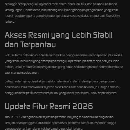
sehingga setiap pengunjung dapat memahami panduan, fitur, dan pembaruan tanpa
kebingungan. Pendekatan ini dirancang untuk menghadirkan pengalaman yang lebih
terarah bagi pengguna yang ingin mengetahui akses resmi atau memahami fitur sistem
terbaru.
Akses Resmi yang Lebih Stabil
dan Terpantau
Fokus utama halaman ini adalah memastikan pengguna selalu mendapatkan jalur akses
yang stabil. Informasi yang ditampilkan mengikuti pembaruan sistem dan penyesuaian
terbaru untuk memberikan pengalaman yang aman serta menghindari potensi hambatan
saat mengakses layanan.
Setiap tautan yang disediakan melalui halaman ini telah melalui proses pengecekan
berkala untuk memastikan kelayakan akses dan keamanan teknisnya. Dengan cara ini,
pengguna tidak perlu khawatir terkait link yang kadaluwarsa atau tidak dapat diakses.
Update Fitur Resmi 2026
Tahun 2026 menghadirkan sejumlah pembaruan yang membantu meningkatkan
kenyamanan pengguna, mulai dari optimalisasi performa, tampilan responsif, hingga
penyesuaian antarmuka untuk berbagai perangkat terbaru.