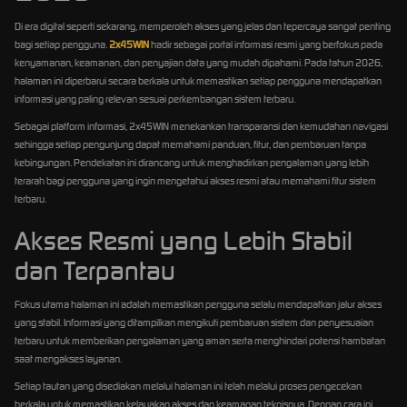
Di era digital seperti sekarang, memperoleh akses yang jelas dan tepercaya sangat penting
bagi setiap pengguna.
2x45WIN
hadir sebagai portal informasi resmi yang berfokus pada
kenyamanan, keamanan, dan penyajian data yang mudah dipahami. Pada tahun 2026,
halaman ini diperbarui secara berkala untuk memastikan setiap pengguna mendapatkan
informasi yang paling relevan sesuai perkembangan sistem terbaru.
Sebagai platform informasi, 2x45WIN menekankan transparansi dan kemudahan navigasi
sehingga setiap pengunjung dapat memahami panduan, fitur, dan pembaruan tanpa
kebingungan. Pendekatan ini dirancang untuk menghadirkan pengalaman yang lebih
terarah bagi pengguna yang ingin mengetahui akses resmi atau memahami fitur sistem
terbaru.
Akses Resmi yang Lebih Stabil
dan Terpantau
Fokus utama halaman ini adalah memastikan pengguna selalu mendapatkan jalur akses
yang stabil. Informasi yang ditampilkan mengikuti pembaruan sistem dan penyesuaian
terbaru untuk memberikan pengalaman yang aman serta menghindari potensi hambatan
saat mengakses layanan.
Setiap tautan yang disediakan melalui halaman ini telah melalui proses pengecekan
berkala untuk memastikan kelayakan akses dan keamanan teknisnya. Dengan cara ini,