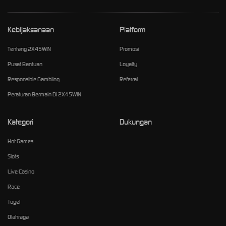
Kebijaksanaan
Platform
Tentang 2X45WIN
Promosi
Pusat Bantuan
Loyalty
Responsible Gambling
Referral
Peraturan Bermain Di 2X45WIN
Kategori
Dukungan
Hot Games
Slots
Live Casino
Race
Togel
Olahraga