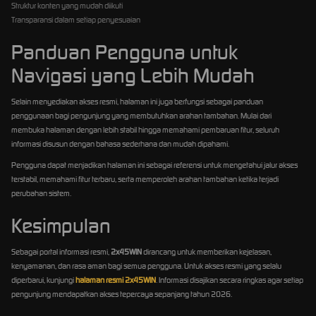
Struktur konten yang mudah diikuti
Transparansi dalam setiap penyesuaian
Panduan Pengguna untuk
Navigasi yang Lebih Mudah
Selain menyediakan akses resmi, halaman ini juga berfungsi sebagai panduan
penggunaan bagi pengunjung yang membutuhkan arahan tambahan. Mulai dari
membuka halaman dengan lebih stabil hingga memahami pembaruan fitur, seluruh
informasi disusun dengan bahasa sederhana dan mudah dipahami.
Pengguna dapat menjadikan halaman ini sebagai referensi untuk mengetahui jalur akses
terstabil, memahami fitur terbaru, serta memperoleh arahan tambahan ketika terjadi
perubahan sistem.
Kesimpulan
Sebagai portal informasi resmi,
2x45WIN
dirancang untuk memberikan kejelasan,
kenyamanan, dan rasa aman bagi semua pengguna. Untuk akses resmi yang selalu
diperbarui, kunjungi
halaman resmi 2x45WIN
. Informasi disajikan secara ringkas agar setiap
pengunjung mendapatkan akses tepercaya sepanjang tahun 2026.