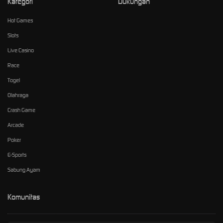
Kategori
Dukungan
Hot Games
Slots
Live Casino
Race
Togel
Olahraga
Crash Game
Arcade
Poker
E-Sports
Sabung Ayam
Komunitas